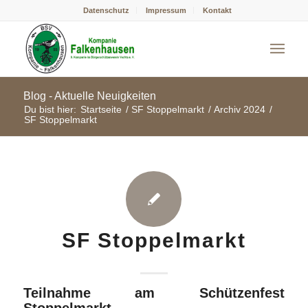
Datenschutz
Impressum
Kontakt
Blog - Aktuelle Neuigkeiten
Du bist hier:
Startseite
/
SF Stoppelmarkt
/
Archiv 2024
/
SF Stoppelmarkt
SF Stoppelmarkt
Teilnahme am Schützenfest