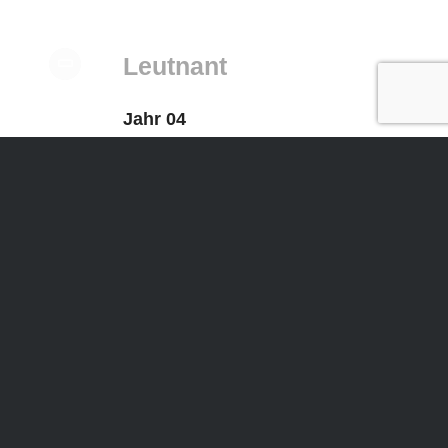
Leutnant
Jahr 04
kann nach weiteren 2 Jahren zum
Leutnant befördert werden
Oberleutnant
Jahr 08
Dienstgradende
kann nach weiteren 4 Jahren zum
Oberleutnant befördert werden