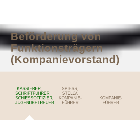
Beförderung von
Funktionsträgern
(Kompanievorstand)
KASSIERER,
SPIESS, S
SCHRIFTFÜHRER,
TELLV. K
SCHIESSOFFIZIER, J
OMPANIE-F
KOMPANIE-
UGENDBETREUER
ÜHRER
FÜHRER